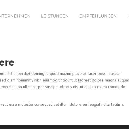
NTERNEHMEN
LEISTUNGEN
EMPFEHLUNGEN
ere
ue nihil imperdiet doming id quod mazim placerat facer possim assum.
t, sed diam nonummy nibh euismod tincidunt ut laoreet dolore magna aliqu
 exerci tation ullamcorper suscipit lobortis nisl ut aliquip ex ea commodo
velit esse molestie consequat, vel illum dolore eu feugiat nulla facilisis.