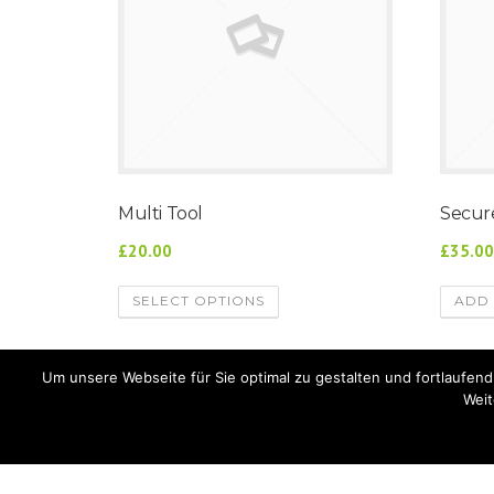
Multi Tool
Secur
£20.00
£35.0
SELECT OPTIONS
ADD 
Um unsere Webseite für Sie optimal zu gestalten und fortlaufe
Weit
Baufirma Glat