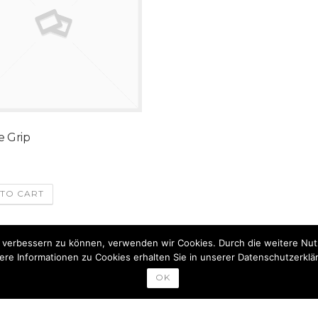
e Grip
0
TO CART
nd verbessern zu können, verwenden wir Cookies. Durch die weitere N
ere Informationen zu Cookies erhalten Sie in unserer Datenschutzerklä
OK
zbau - Daniel Glatz - Birkenweg 7 - 6423 Mötz- Tel: 0664/4355533 - E-Mail: offi