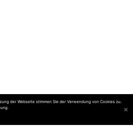
utzung der Webseite stimmen Sie der Verwendung von Cookies zu.
rung.
ce@glatzbau.at